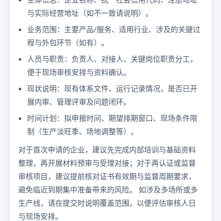
与实际经营地址（如不一致请说明）。
业务范围：主要产品/服务、适用行业、涉及的关键过
程与外包环节（如有）。
人员与职责：负责人、对接人、关键岗位职责分工，
便于现场审核安排与资料确认。
现状说明：现有体系文件、运行记录情况，是否已开
展内审、管理评审及问题闭环。
时间计划：拟申报时间、期望排期窗口、现场条件限
制（生产淡旺季、场地调整等）。
对于首次申请的企业，建议先完成内部培训与基础资料
整理，再开展材料预审与受理对接；对于再认证或监督
审核项目，建议提前核对证书有效期与监督周期要求，
避免临近到期集中准备带来的风险。 如涉及多场所或多
生产线，请在提交时说明覆盖范围，以便评估审核人日
与现场安排。