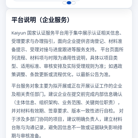
平台说明（企业服务）
Kaiyun 国家认证服务平台用于集中展示认证相关信息、
受理要求与办理指引，面向企业提供咨询登记、材料准
备提示、受理对接与进度跟进等服务支持。 平台页面所
列流程、材料项与时限为通用性说明，具体以项目类
型、适用标准、审核安排及实际受理规则为准；如遇政
策调整、条款更新或流程优化，以最新公告为准。
平台服务对象主要为拟开展或正在开展认证工作的企业
及相关责任部门。建议企业在提交前完成内部信息确认
（主体信息、组织架构、业务范围、关键岗位职责），
并对材料有效期、签章要求、版本一致性进行自检。 对
于涉及多部门协同的项目，建议明确负责人，建立材料
台账与沟通记录，避免因信息不一致或证据缺失影响排
期与审核准备。