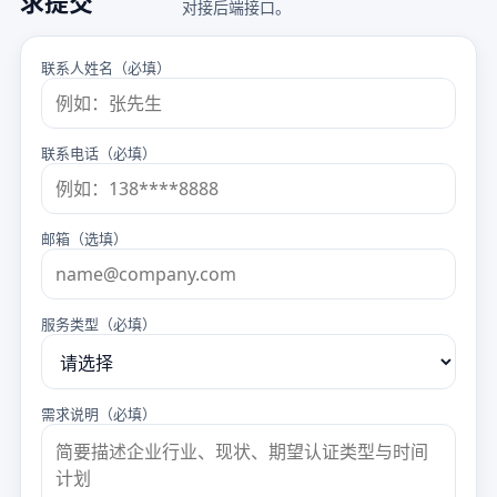
求提交
对接后端接口。
联系人姓名（必填）
联系电话（必填）
邮箱（选填）
服务类型（必填）
需求说明（必填）