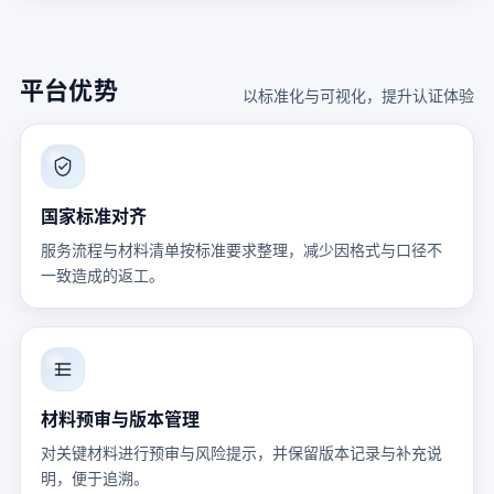
平台优势
以标准化与可视化，提升认证体验
国家标准对齐
服务流程与材料清单按标准要求整理，减少因格式与口径不
一致造成的返工。
材料预审与版本管理
对关键材料进行预审与风险提示，并保留版本记录与补充说
明，便于追溯。