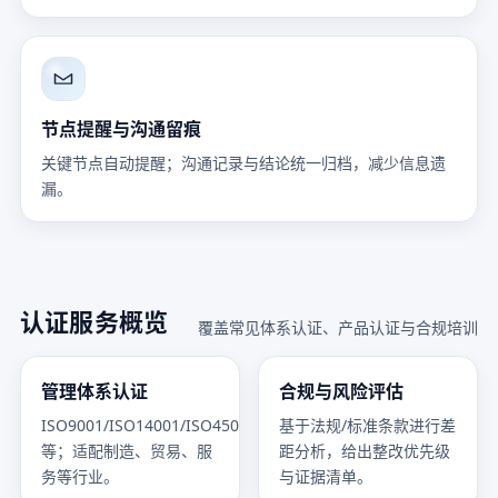
节点提醒与沟通留痕
关键节点自动提醒；沟通记录与结论统一归档，减少信息遗
漏。
认证服务概览
覆盖常见体系认证、产品认证与合规培训
管理体系认证
合规与风险评估
ISO9001/ISO14001/ISO45001
基于法规/标准条款进行差
等；适配制造、贸易、服
距分析，给出整改优先级
务等行业。
与证据清单。