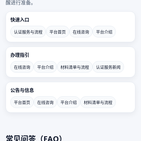
醒进行准备。
快速入口
认证服务与流程
平台首页
在线咨询
平台介绍
办理指引
在线咨询
平台介绍
材料清单与流程
认证服务新闻
公告与信息
平台首页
在线咨询
平台介绍
材料清单与流程
常见问答（FAQ）