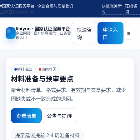
|
认证服务新
在线咨
国家认证服务平台 · 企业合规与质量提升
·
闻
询
工作日 09:00-18:00
Kaiyun · 国家认证服务平台
快速咨
申请入
≡
企业网站 · 官方信息展示与业务受
询
口
理入口
材料清单
退回原因
材料准备与预审要点
聚合材料清单、格式要求、有效期与签章要求，减少
因缺失或不一致造成的退回。
查看清单
公告与提醒
建议提前 2-4 周准备材料
提示