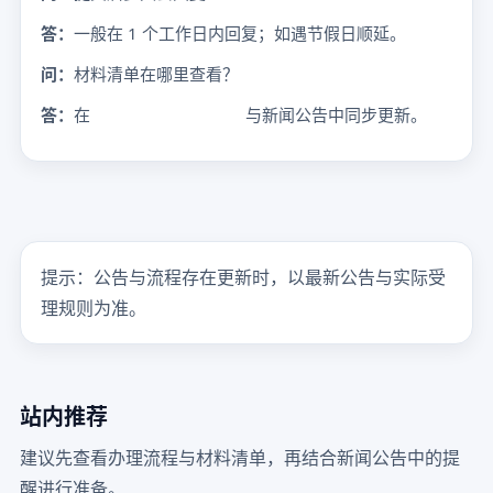
答：
一般在 1 个工作日内回复；如遇节假日顺延。
问：
材料清单在哪里查看？
答：
在
认证服务 - 材料清单
与新闻公告中同步更新。
提示：公告与流程存在更新时，以最新公告与实际受
理规则为准。
站内推荐
建议先查看办理流程与材料清单，再结合新闻公告中的提
醒进行准备。