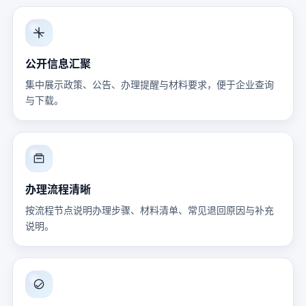
公开信息汇聚
集中展示政策、公告、办理提醒与材料要求，便于企业查询
与下载。
办理流程清晰
按流程节点说明办理步骤、材料清单、常见退回原因与补充
说明。