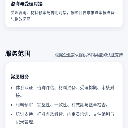
咨询与受理对接
受理咨询、材料预审与排期对接，按项目要求推进审核准备
与整改闭环。
服务范围
根据企业需求提供不同类型的认证支持
常见服务
体系认证：咨询评估、材料准备、受理排期、审核对
接。
材料预审：完整性、一致性、有效期与签章检查。
培训支持：标准条款解读、内审员培训、文件编制与
记录管理。